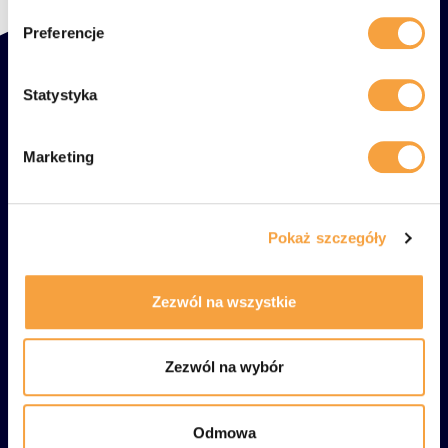
Preferencje
Mapa strony
Statystyka
Oferta
Filmy
Marketing
O nas
Blog
Pokaż szczegóły
Kontakt
Zezwól na wszystkie
Przydatne linki
Polityka prywatności
Zezwól na wybór
RODO
Kontakt
Odmowa